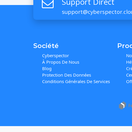
Support Direct
support@cyberspector.clo
Société
Pro
Cyberspector
No
À Propos De Nous
Hé
Blog
Cr
Protection Des Données
Cer
Conditions Générales De Services
Of