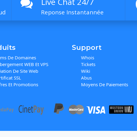
Live Chat 24/7
ud
Reponse Instantannée
duits
Support
ms De Domaines
Whois
bergement WEB Et VPS
Tickets
éation De Site Web
Wiki
tificat SSL
Abus
fres Et Promotions
Moyens De Paiements